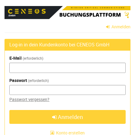
Zum
CENEOS
Haupt-
Inhalt
GmbH
springen
Anmelden
Log-in in dein Kundenkonto bei CENEOS GmbH
E-Mail
erforderlich
Passwort
erforderlich
Passwort vergessen?
Anmelden
Konto erstellen