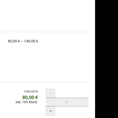
von
80,00 € – 140,00 €
80,00 €
bis
140,00 €
Ursprünglicher
160,00 €
Menge
-
Neuer
Preis:
80,00 €
inkl. 19% MwSt.
Preis:
+