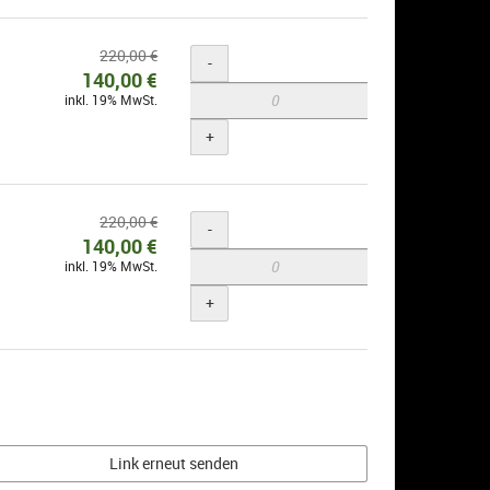
Ursprünglicher
220,00 €
Menge
-
Neuer
Preis:
140,00 €
inkl. 19% MwSt.
Preis:
+
Ursprünglicher
220,00 €
Menge
-
Neuer
Preis:
140,00 €
inkl. 19% MwSt.
Preis:
+
Link erneut senden