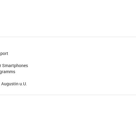
dport
der Smartphones
rogramms
 Augustin u.U.