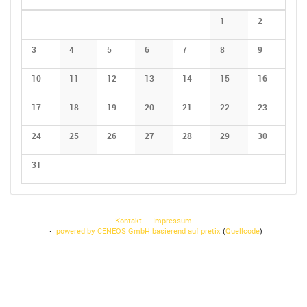
auswählen
Kalender
1
2
3
4
5
6
7
8
9
10
11
12
13
14
15
16
17
18
19
20
21
22
23
24
25
26
27
28
29
30
31
Kontakt
Impressum
powered by CENEOS GmbH
basierend auf pretix
(
Quellcode
)