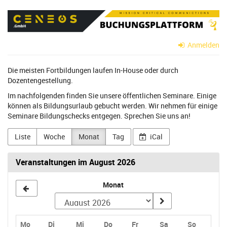
Zum
CENEOS
Haupt-
Inhalt
GmbH
springen
Anmelden
Die meisten Fortbildungen laufen In-House oder durch
Dozentengestellung.
Im nachfolgenden finden Sie unsere öffentlichen Seminare. Einige
können als Bildungsurlaub gebucht werden. Wir nehmen für einige
Seminare Bildungschecks entgegen. Sprechen Sie uns an!
Liste
Woche
Monat
Tag
iCal
Veranstaltungen im August 2026
Monat
Monat
zur
Anzeige
Montag
Dienstag
Mittwoch
Donnerstag
Freitag
Samstag
Sonntag
Mo
Di
Mi
Do
Fr
Sa
So