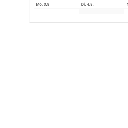
Anzeige
Mo, 3.8.
Di, 4.8.
auswählen