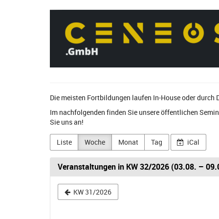
Zum
CENEOS
Haupt-
Inhalt
GmbH
springen
Die meisten Fortbildungen laufen In-House oder durch 
Im nachfolgenden finden Sie unsere öffentlichen Semi
Sie uns an!
Liste
Woche
Monat
Tag
iCal
Veranstaltungen in KW 32/2026 (03.08. – 09.
Woche
KW 31/2026
zur