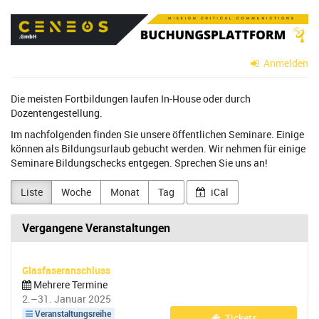
Zum
CENEOS
Haupt-
Inhalt
GmbH
springen
Anmelden
Die meisten Fortbildungen laufen In-House oder durch
Dozentengestellung.
Im nachfolgenden finden Sie unsere öffentlichen Seminare. Einige
können als Bildungsurlaub gebucht werden. Wir nehmen für einige
Seminare Bildungschecks entgegen. Sprechen Sie uns an!
Liste
Woche
Monat
Tag
iCal
Vergangene Veranstaltungen
Glasfaseranschluss
Mehrere Termine
bis
2.
–
31. Januar 2025
Veranstaltungsreihe
Tickets